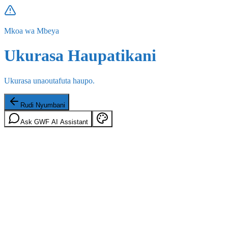
Mkoa wa Mbeya
Ukurasa Haupatikani
Ukurasa unaoutafuta haupo.
Rudi Nyumbani
Ask GWF AI Assistant